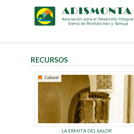
Pasar
al
contenido
principal
RECURSOS
Cultural
PÁGINAS
LA ERMITA DEL SALOR