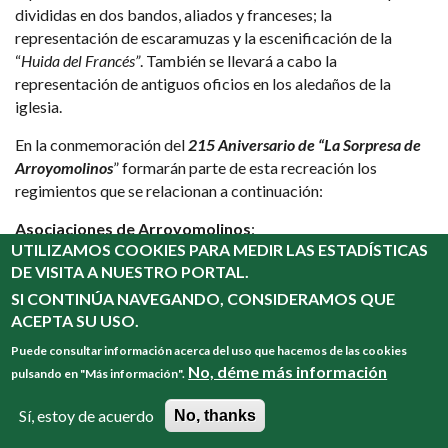
divididas en dos bandos, aliados y franceses; la
representación de escaramuzas y la escenificación de la
“
Huida del Francés”
. También se llevará a cabo la
representación de antiguos oficios en los aledaños de la
iglesia.
En la conmemoración del
215 Aniversario de “La Sorpresa de
Arroyomolinos
” formarán parte de esta recreación los
regimientos que se relacionan a continuación:
Asociaciones de Arroyomolinos
:
UTILIZAMOS COOKIES PARA MEDIR LAS ESTADÍSTICAS
Asociación de Infantería Británica Reg. 28 Th North
DE VISITA A NUESTRO PORTAL.
Gloucestershire de Arroyomolinos.
SI CONTINÚA NAVEGANDO, CONSIDERAMOS QUE
Infantería Británica 34Th The Borden Regiment.
ACEPTA SU USO.
Asociación West Kent 50Th
Puede consultar información acerca del uso que hacemos de las cookies
Caballería Belga.
No, déme más información
pulsando en "Más información".
Gordon Highlanders 92 Nd
Regimiento La Unión de D. Pablo Morillo – Españoles –
Sí, estoy de acuerdo
No, thanks
Asociación Glasgow Highland Light 71 St