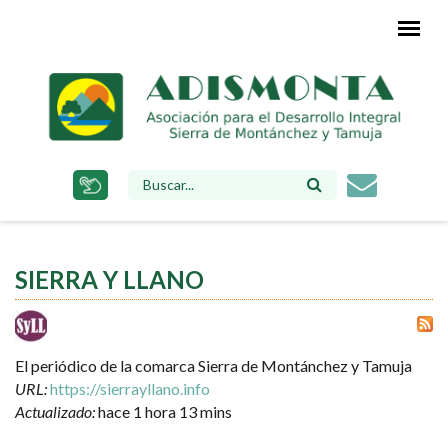
Pasar
al
contenido
principal
FORMULARIO
DE
BÚSQUEDA
SIERRA Y LLANO
El periódico de la comarca Sierra de Montánchez y Tamuja
URL:
https://sierrayllano.info
Actualizado:
hace 1 hora 13 mins