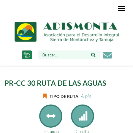
Pasar
al
contenido
principal
FORMULARIO
DE
BÚSQUEDA
PR-CC 30 RUTA DE LAS AGUAS
A pie
TIPO DE RUTA
Distancia
Dificultad