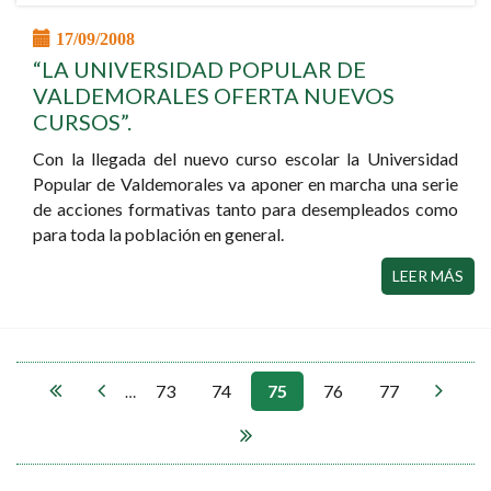
17/09/2008
“LA UNIVERSIDAD POPULAR DE
VALDEMORALES OFERTA NUEVOS
CURSOS”.
Con la llegada del nuevo curso escolar la Universidad
Popular de Valdemorales va aponer en marcha una serie
de acciones formativas tanto para desempleados como
para toda la población en general.
LEER MÁS
73
74
75
76
77
PÁGINAS
…