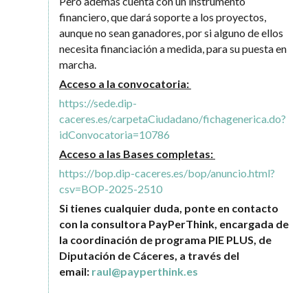
Pero además cuenta con un instrumento
financiero, que dará soporte a los proyectos,
aunque no sean ganadores, por si alguno de ellos
necesita financiación a medida, para su puesta en
marcha.
Acceso a la convocatoria:
https://sede.dip-
caceres.es/carpetaCiudadano/fichagenerica.do?
idConvocatoria=10786
Acceso a las Bases completas:
https://bop.dip-caceres.es/bop/anuncio.html?
csv=BOP-2025-2510
Si tienes cualquier duda, ponte en contacto
con
la consultora PayPerThink, encargada de
la coordinación de programa PIE PLUS, de
Diputación de Cáceres, a través del
email:
raul@payperthink.es