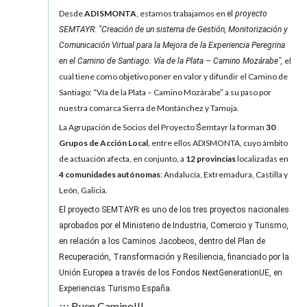
Desde
ADISMONTA
, estamos trabajamos en
el
proyecto
SEMTAYR: "Creación de un sistema de Gestión, Monitorización y
Comunicación Virtual para la Mejora de la Experiencia Peregrina
el
en el Camino de Santiago: Vía de la Plata – Camino Mozárabe",
cual tiene como objetivo poner en valor y difundir el Camino de
Santiago: “Vía de la Plata – Camino Mozárabe” a su paso por
nuestra comarca Sierra de Montánchez y Tamuja.
La Agrupación de Socios del Proyecto Ṥemtayr la forman
30
Grupos de Acción Local
, entre ellos ADISMONTA, cuyo ámbito
de actuación afecta, en conjunto, a
12 provincias
localizadas en
4 comunidades autónomas
: Andalucía, Extremadura, Castilla y
León, Galicia.
El proyecto SEMTAYR es uno de los tres proyectos nacionales
aprobados por el Ministerio de Industria, Comercio y Turismo,
en relación a los Caminos Jacobeos, dentro del Plan de
Recuperación, Transformación y Resiliencia, financiado por la
Unión Europea a través de los Fondos NextGenerationUE, en
Experiencias Turismo España.
¡¡¡ Buen Camino!!!