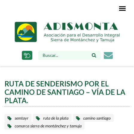
Pasar
al
contenido
principal
FORMULARIO
DE
BÚSQUEDA
RUTA DE SENDERISMO POR EL
CAMINO DE SANTIAGO – VÍA DE LA
PLATA.
semtayr
ruta de la plata
camino santiago
comarca sierra de montánchez y tamuja