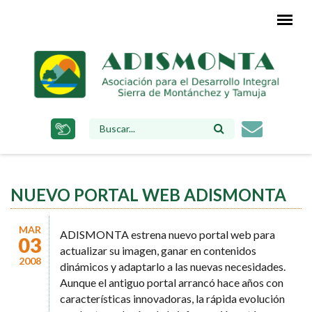
Pasar
al
contenido
principal
FORMULARIO
DE
BÚSQUEDA
NUEVO PORTAL WEB ADISMONTA
MAR
ADISMONTA estrena nuevo portal web para
03
actualizar su imagen, ganar en contenidos
2008
dinámicos y adaptarlo a las nuevas necesidades.
Aunque el antiguo portal arrancó hace años con
características innovadoras, la rápida evolución