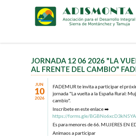
Pasar
al
contenido
principal
JORNADA 12 06 2026 "LA VUE
AL FRENTE DEL CAMBIO" FA
JUN
FADEMUR te invita a participar el próxim
10
jornada "La vuelta a la España Rural: Muj
2026
cambio".
Inscríbete en este enlace ➡️
https://forms.gle/BGBNo6xcD3kN5Y
Es para menores de 66. MUJERES EN
Animaos a participar