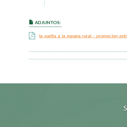
ADJUNTOS:
la_vuelta_a_la_espana_rural_-_promocion_ex