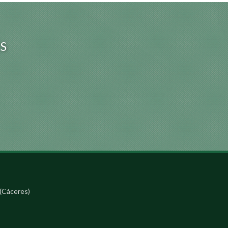
S
(Cáceres)